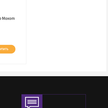
р Moxom
УПИТЬ