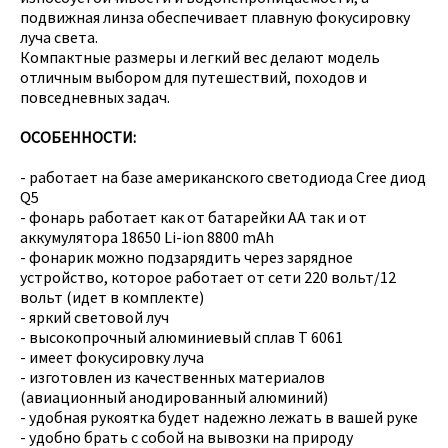
подвижная линза обеспечивает плавную фокусировку
луча света.
Компактные размеры и легкий вес делают модель
отличным выбором для путешествий, походов и
повседневных задач.
ОСОБЕННОСТИ:
- работает на базе американского светодиода Cree диод
Q5
- фонарь работает как от батарейки АА так и от
аккумулятора 18650 Li-ion 8800 mAh
- фонарик можно подзарядить через зарядное
устройство, которое работает от сети 220 вольт/12
вольт (идет в комплекте)
- яркий световой луч
- высокопрочный алюминиевый сплав Т 6061
- имеет фокусировку луча
- изготовлен из качественных материалов
(авиационный анодированный алюминий)
- удобная рукоятка будет надежно лежать в вашей руке
- удобно брать с собой на вывозки на природу